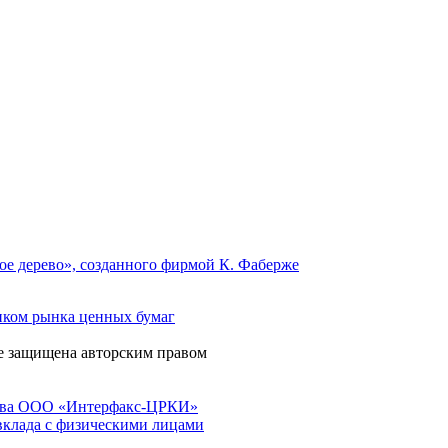
ое дерево», созданного фирмой К. Фаберже
иком рынка ценных бумаг
 защищена авторским правом
ства ООО «Интерфакс-ЦРКИ»
вклада с физическими лицами