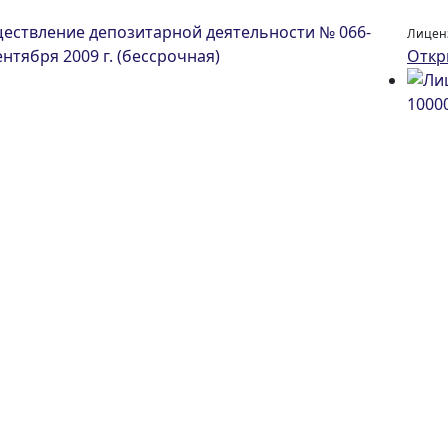
Лиценз
Откр