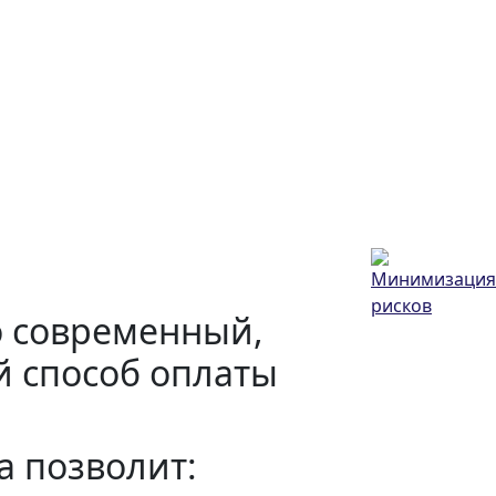
ы
то современный,
й способ оплаты
а позволит: