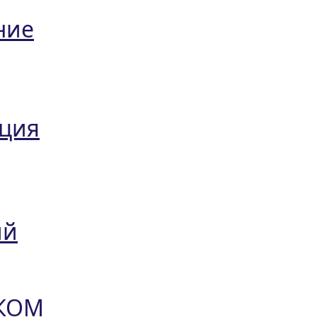
ние
ация
ий
КОМ